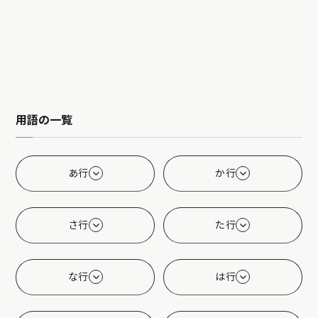
用語の一覧
あ行
か行
さ行
た行
な行
は行