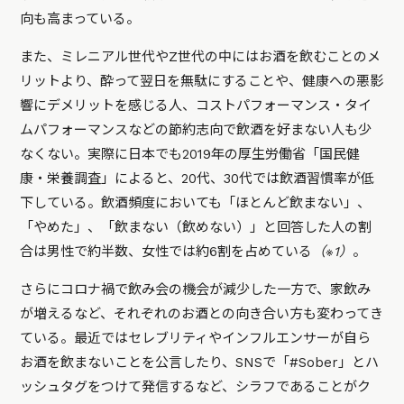
向も高まっている。
また、ミレニアル世代やZ世代の中にはお酒を飲むことのメ
リットより、酔って翌日を無駄にすることや、健康への悪影
響にデメリットを感じる人、コストパフォーマンス・タイ
ムパフォーマンスなどの節約志向で飲酒を好まない人も少
なくない。実際に日本でも2019年の厚生労働省「国民健
康・栄養調査」によると、20代、30代では飲酒習慣率が低
下している。飲酒頻度においても「ほとんど飲まない」、
「やめた」、「飲まない（飲めない）」と回答した人の割
合は男性で約半数、女性では約6割を占めている
（※1）
。
さらにコロナ禍で飲み会の機会が減少した一方で、家飲み
が増えるなど、それぞれのお酒との向き合い方も変わってき
ている。最近ではセレブリティやインフルエンサーが自ら
お酒を飲まないことを公言したり、SNSで「#Sober」とハ
ッシュタグをつけて発信するなど、シラフであることがク