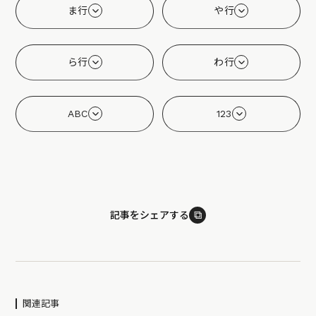
ま行
や行
ら行
わ行
ABC
123
⧉
記事をシェアする
関連記事