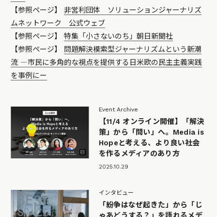
【参照ページ】
非営利団体 ソリューションジャーナリズ
ムネットワーク 公式ウェブ
【参照ページ】
特集「小さないのち」朝日新聞社
【参照ページ】
問題解決模索型ジャーナリズムという新潮
流 ―市民に多角的な視点を提供する日米欧の民主主義実践
を事例にー
Event Archive
【11/4 オンライン開催】「解決
策」から「問い」へ。Media is
Hopeと考える、より良い社会
を作るメディアのあり方
2025.10.29
インタビュー
「紛争はなぜ起きた」から「じ
ゃあどうする？」を語れるメデ