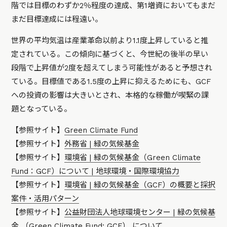
階では目標のわずか2％程度の達成、第1増資においてもまだ
まだ目標達成には程遠い。
世界の平均気温は産業革命以前より1.1度上昇していると推
定されている。この傾向に基づくと、今世紀の後半の早い
段階で上昇値が2度を超えてしまう可能性があると予想され
ている。目標値である1.5度の上昇に抑えるためにも、GCF
への投資の影響は大きいとされ、本格的な稼働が喫緊の課
題となっている。
【参照サイト】
Green Climate Fund
【参照サイト】
外務省 | 緑の気候基金
【参照サイト】
環境省 | 緑の気候基金（Green Climate
Fund：GCF）について | 地球環境・国際環境協力
【参照サイト】
環境省 | 緑の気候基金（GCF）の概要と採択
案件・活用パターン
【参照サイト】
公益財団法人地球環境センター | 緑の気候基
金 （Green Climate Fund: GCF） について