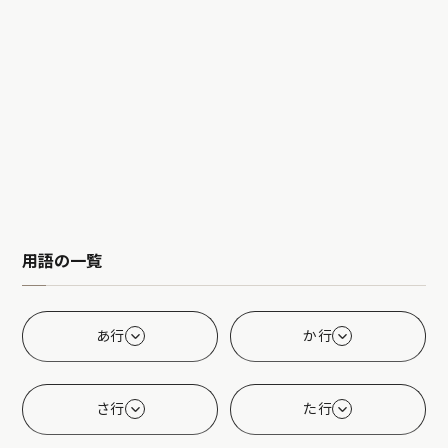
用語の一覧
あ行
か行
さ行
た行