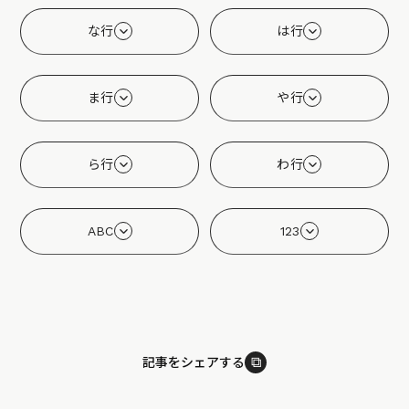
な行
は行
ま行
や行
ら行
わ行
ABC
123
⧉
記事をシェアする