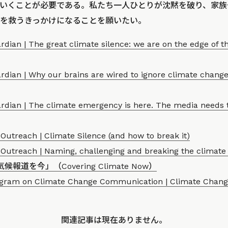
いくことが必要である。私たち一人ひとりが沈黙を破り、家族
を救うきっかけになることを願いたい。
dian | The great climate silence: we are on the edge of t
rdian | Why our brains are wired to ignore climate chang
dian | The climate emergency is here. The media needs to 
Outreach | Climate Silence (and how to break it)
Outreach | Naming, challenging and breaking the climate 
気候報道を今」（Covering Climate Now）
ogram on Climate Change Communication | Climate Chang
関連記事は現在ありません。