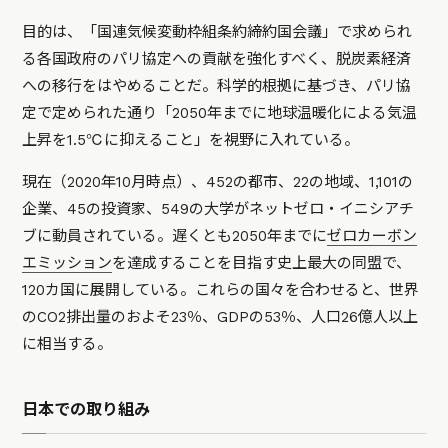
目的は、「国連気候変動枠組条約締約国会議」で求められ
る各国政府のパリ協定への貢献を強化すべく、脱炭素経済
への移行をはやめることだ。科学的根拠に基づき、パリ協
定で定められた通り「2050年までに地球温暖化による気温
上昇を1.5℃に抑えること」を視野に入れている。
現在（2020年10月時点）、452の都市、22の地域、1,101の
企業、45の投資家、549の大学がネットゼロ・イニシアチ
ブに動員されている。遅くとも2050年までに
ゼロカーボン
エミッション
を達成することを目指す史上最大の同盟で、
120カ国に展開している。これらの国々を合わせると、世界
のCO2排出量のおよそ23％、GDPの53％、人口26億人以上
に相当する。
日本での取り組み