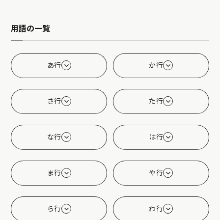
用語の一覧
あ行
か行
さ行
た行
な行
は行
ま行
や行
ら行
わ行