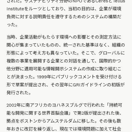
された。サステナビリティ分野のNPOであるCeresとTellus
Instituteをルーツとしており、当初の目的は、企業が環境
負荷に対する説明責任を遵守するためのシステムの構築だ
った。
当時、企業活動がもたらす環境への影響とその測定方法に
関心が集まっていたものの、統一された基準はなく、組織の
形態によって考え方も異なっていた。そこで、グローバルに
複数の事業を展開する企業との対話を通して、国際的かつ
他分野に適用可能な情報開示システムの作成に取り組むこ
とが決まった。1999年にパブリックコメントを受け付ける
形で草案が提出され、その翌年にGRIガイドラインの初版が
発行された。
2002年に南アフリカのヨハネスブルグで行われた「持続可
能な開発に関する世界首脳会議」で第2版が提出された後、
拠点をボストンからアムステルダムに移した。その後も数
年おきに改訂を繰り返し、現在では環境問題に加えて社会