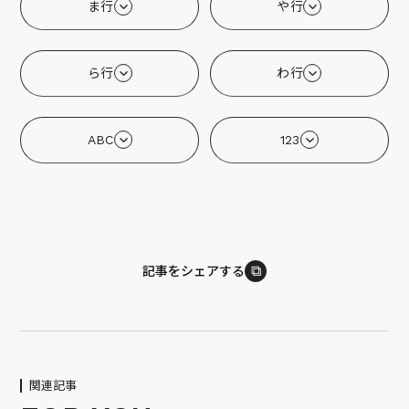
ま行
や行
ら行
わ行
ABC
123
⧉
記事をシェアする
関連記事