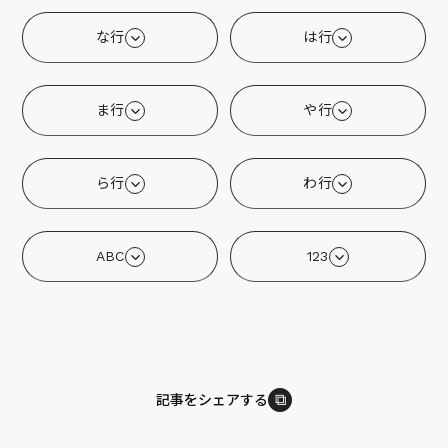
な行
は行
ま行
や行
ら行
わ行
ABC
123
⧉
記事をシェアする