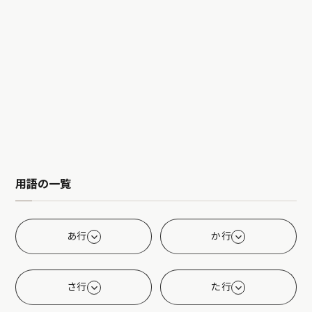
用語の一覧
あ行
か行
さ行
た行