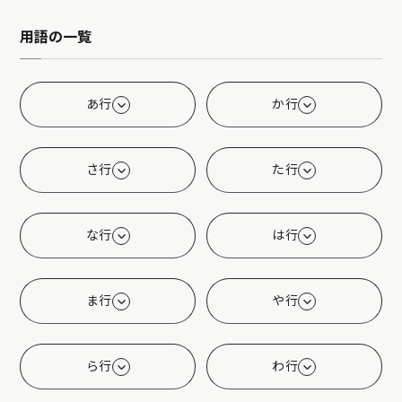
用語の一覧
あ行
か行
さ行
た行
な行
は行
ま行
や行
ら行
わ行