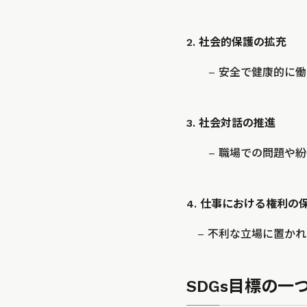
2. 社会的保護の拡充
– 安全で健康的に
3. 社会対話の推進
– 職場での問題や
4. 仕事における権利の
– 不利な立場に置か
SDGs目標の