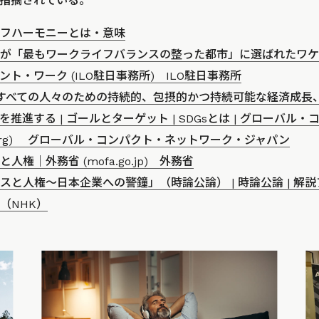
指摘されている。
フハーモニーとは・意味
が「最もワークライフバランスの整った都市」に選ばれたワケ
ント・ワーク (ILO駐日事務所) ILO駐日事務所
すべての人々のための持続的、包摂的かつ持続可能な経済成長
推進する | ゴールとターゲット | SDGsとは | グローバル
jn.org) グローバル・コンパクト・ネットワーク・ジャパン
人権｜外務省 (mofa.go.jp) 外務省
スと人権～日本企業への警鐘」（時論公論） | 時論公論 | 解説アー
（NHK）