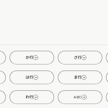
か行
さ行
は行
ま行
わ行
ABC