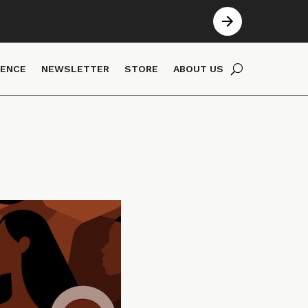
IENCE
NEWSLETTER
STORE
ABOUT US