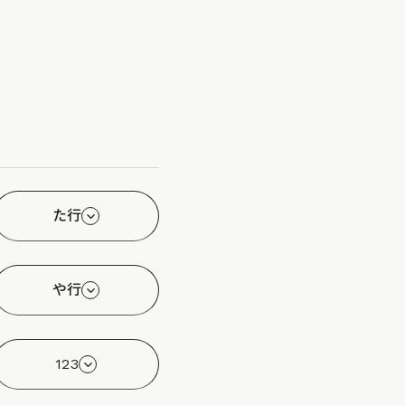
た行
や行
123