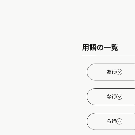
用語の一覧
あ行
な行
ら行