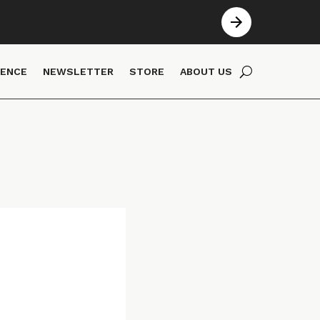
IENCE
NEWSLETTER
STORE
ABOUT US