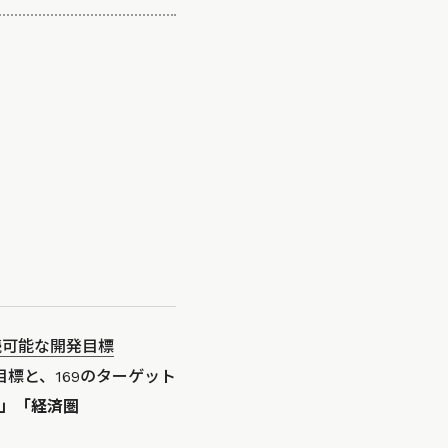
続可能な開発目標
標と、169のターゲット
y）」「経済圏