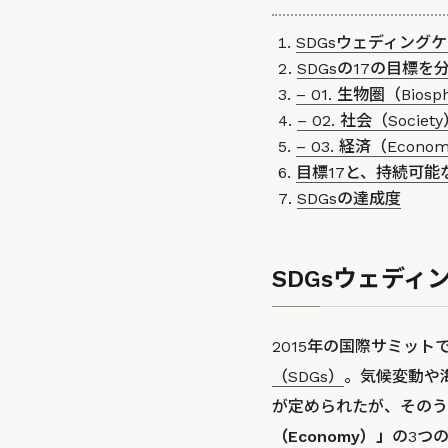
SDGsウェディング
SDGsの17の目標を
– 01. 生物圏（Biosp
– 02. 社会（Societ
– 03. 経済（Econo
目標17と、持続可
SDGsの達成度
SDGsウェディ
2015年の国際サミット
（SDGs）
。気候変動や
が定められたが、そのう
（Economy）」
の3つ