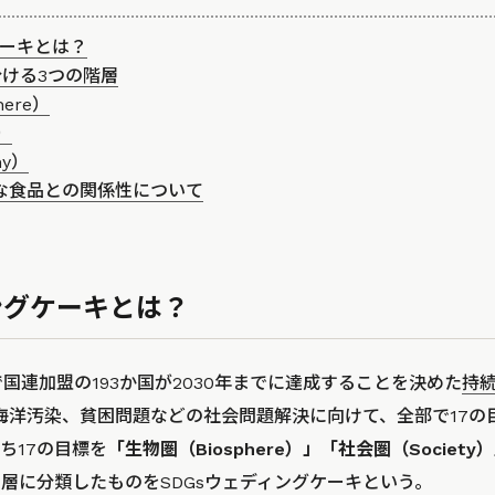
ケーキとは？
分ける3つの階層
here）
y）
my）
能な食品との関係性について
ングケーキとは？
で国連加盟の193か国が2030年までに達成することを決めた
持
海洋汚染、貧困問題などの社会問題解決に向けて、全部で17の目
ち17の目標を
「生物圏（Biosphere）」「社会圏（Societ
の層に分類したものをSDGsウェディングケーキという。