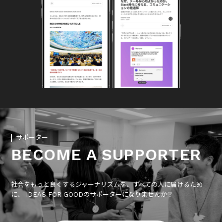
サポーター
BECOME A SUPPORTER
社会をもっと良くするジャーナリズムを、すべての人に届けるため
に、 IDEAS FOR GOODのサポーターになりませんか？