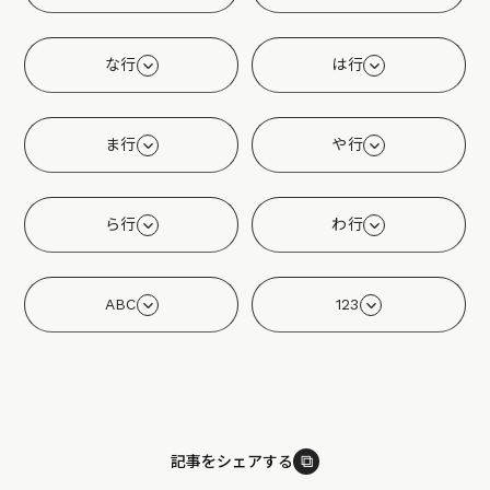
な行
は行
ま行
や行
ら行
わ行
ABC
123
⧉
記事をシェアする