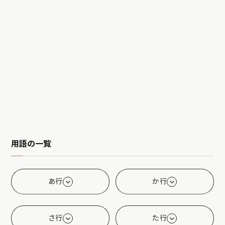
用語の一覧
あ行
か行
さ行
た行