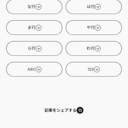
な行
は行
ま行
や行
ら行
わ行
ABC
123
⧉
記事をシェアする