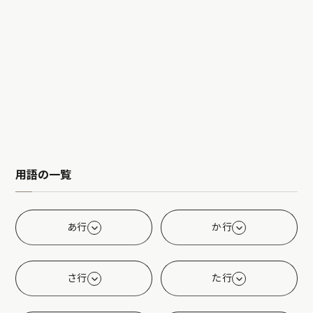
用語の一覧
あ行
か行
さ行
た行